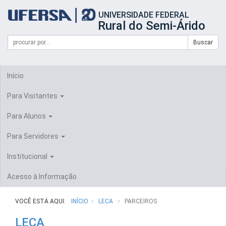
Início
UNIVERSIDADE FEDERAL
do
Rural do Semi-Árido
cabeçalho
do
Campo
Formulário
Buscar
portal
de
da
de
busca
UFERSA
Busca
Início
Para Visitantes
Para Alunos
Para Servidores
Institucional
Acesso à Informação
VOCÊ ESTÁ AQUI:
INÍCIO
LECA
PARCEIROS
LECA