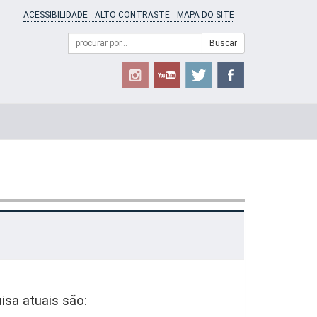
ACESSIBILIDADE
ALTO CONTRASTE
MAPA DO SITE
Campo
Formulário
Buscar
de
de
busca
Busca
isa atuais são: