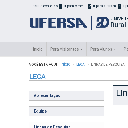
Início
Ir para o conteúdo
Ir para o menu
Ir para a busca
Ir 
1
2
3
do
cabeçalho
UNIVER
do
Rural
portal
da
UFERSA
Início
Para Visitantes
Para Alunos
Pa
VOCÊ ESTÁ AQUI:
INÍCIO
LECA
LINHAS DE PESQUISA
LECA
Li
Apresentação
Equipe
Linhas de Pesquisa